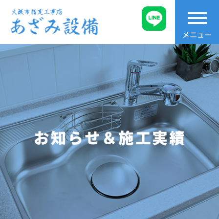
t
o
メニュー
g
g
l
e
n
a
v
i
g
a
t
i
o
n