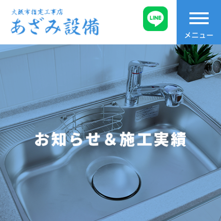
t
o
メニュー
g
g
l
e
n
a
v
i
g
a
t
i
o
n